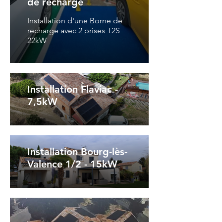
de recharge
Installation d'une Borne de
recharge avec 2 prises T2S
22kW
Installation Flaviac -
7,5kW
Installation Bourg-lès-
Valence 1/2 - 15kW