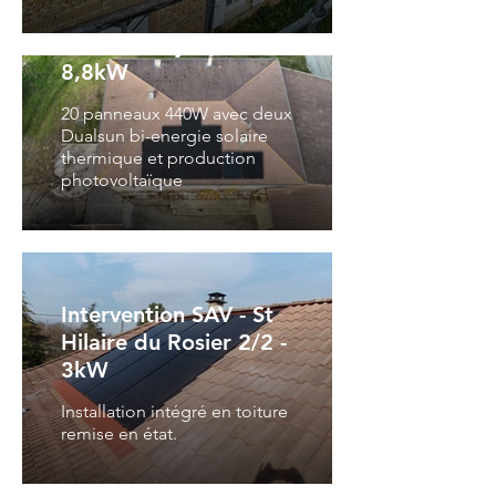
Installation
Arthemonay 1/2 -
8,8kW
20 panneaux 440W avec deux
Dualsun bi-energie solaire
thermique et production
photovoltaïque
Intervention SAV - St
Hilaire du Rosier 2/2 -
3kW
Installation intégré en toiture
remise en état.