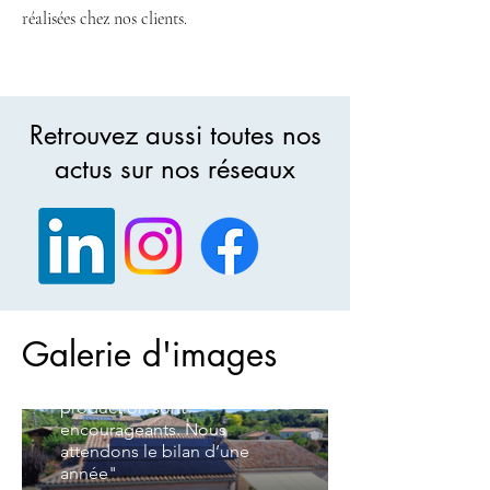
réalisées chez nos clients.
Retrouvez aussi toutes nos
actus sur nos réseaux
Installation Chanos-
Curson - 9kW
12/02/24 - Roger A.
Galerie d'images
"Installation parfaitement
réalisée, les résultats sur la
production sont
encourageants. Nous
attendons le bilan d’une
année"