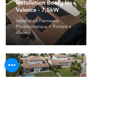
Installation Bourg les
Valence - 7,5kW
Installation Panneaux
Photovoltaïque + Pompe à
chaleur
Installation St-Marcel-
les-Valence - 9kW